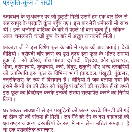
प्रकृति-कुंज में राखी
रक्षाबंधन के सुअवसर पर जो छुट्टी मिली उसमें हम एक बार फिर से
सहारनपुर के प्रकृति कुंज पहुँच गए। इस बार मेरी धर्मपत्नी भी साथ
थीं। इस अनोखी वाटिका के बारे में पहले भी बता चुका हूँ। लेकिन
आज चमत्कारी ‘राखी पुष्प
'
के बारे में अद्भुत जानकारी मिली।
आकाश जी ने इस विशेष फूल के बारे में गज़ब की बात बताई। देखें
वीडियो। द्रौपदी चीर हरण का पूरा दृश्य इस फूल के भीतर समाया
हुआ है। सौ कौरव
,
पाँच पांडव
,
द्रौपदी
,
त्रिदेव
,
और धृतराष्ट्र
,
भीष्म
,
द्रोणाचार्य
,
कृपाचार्य
,
कर्ण
,
विदुर
,
शकुनी और अन्य दरबारियों
की उपस्थिति इस फूल के विभिन्न भागों (वाह्यदल
,
पंखुड़ी
,
पुंकेसर
,
स्त्रीकेसर) के रूप में विद्यमान हैं। वीडियो में जब बताया गया कि
इसमें बैंगनी रंग की ठीक सौ पंखुड़ियां कौरवों की प्रतीक हैं तो हमने
इस फूल का विच्छेदन करके इनकी संख्या सत्यापित करने का निर्णय
लिया।
घर आकर सावधानी से इन पंखुड़ियों को अलग करके गिनती की गई
तो ठीक सौ की संख्या ही मिली। तब मैंने हरे रंग के दस वाह्यदलों को
धृतराष्ट्र व अन्य दरबारियों के रूप में मान लेना उचित समझा। है
ना एक प्राकृतिक चमत्कार!