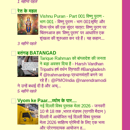
1 महीना पहले
रेत के महल
Vishnu Puran - Part 001 विष्णु पुराण -
भाग 001
-
विष्णु पुराण - भाग 001सृष्टि और
दिव्य प्रेम की एक सुंदर यात्रा: विष्णु पुराण पर
चिंतनआज हम 'विष्णु पुराण' पर आधारित एक
शृंखला की शुरुआत कर रहे हैं। यह कहान...
3 महीने पहले
बतंगड़ BATANGAD
Tarique Rahman को बांग्लादेश की जनता
ने बड़ा अवसर दिया है
-
Harsh Vardhan
Tripathi हर्ष वर्धन त्रिपाठी #Bangladesh
में @trahmanbnp प्रधानमंत्री बनने जा
रहे हैं। @PMOIndia @narendramodi
ने उन्हें बधाई दी है और अच्...
5 महीने पहले
Vyom ke Paar....व्योम के पार....
नई दिल्ली विश्व पुस्तक मेला 2026
-
जनवरी
10 से 18 तक ,भारत मंडपम (प्रगति मैदान )
दिल्ली में आयोजित नई दिल्ली विश्व पुस्तक
मेला 2026 साहित्य प्रेमियों के लिए एक भव्य
और प्रेरणादायक आयोजन ह...