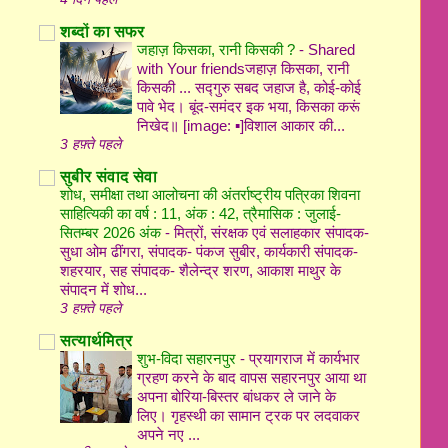
शब्दों का सफर
जहाज़ किसका, रानी किसकी ?
-
Shared
with Your friendsजहाज़ किसका, रानी
किसकी ... सद्गुरु सबद जहाज है, कोई-कोई
पावे भेद। बूंद-समंदर इक भया, किसका करूं
निखेद॥ [image: ▪️]विशाल आकार की...
3 हफ़्ते पहले
सुबीर संवाद सेवा
शोध, समीक्षा तथा आलोचना की अंतर्राष्ट्रीय पत्रिका शिवना
साहित्यिकी का वर्ष : 11, अंक : 42, त्रैमासिक : जुलाई-
सितम्बर 2026 अंक
-
मित्रों, संरक्षक एवं सलाहकार संपादक-
सुधा ओम ढींगरा, संपादक- पंकज सुबीर, कार्यकारी संपादक-
शहरयार, सह संपादक- शैलेन्द्र शरण, आकाश माथुर के
संपादन में शोध...
3 हफ़्ते पहले
सत्यार्थमित्र
शुभ-विदा सहारनपुर
-
प्रयागराज में कार्यभार
ग्रहण करने के बाद वापस सहारनपुर आया था
अपना बोरिया-बिस्तर बांधकर ले जाने के
लिए। गृहस्थी का सामान ट्रक पर लदवाकर
अपने नए ...