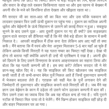
महसूस किया कि छोटा सा चिमटा अपने से बड़ी साइज की रिम, ब्रेक सिस्टम 
और सवार के बोझ तले दबकर किकियाता रहता था और इस रहस्य से बेखबर मैं 
अपनी सैर के मजे को किरकिरा होता देखता और खीझता रहता था।
मैंने सरदार जी का सात-आठ सौ का बिल भरा और उस फीके पकवान को 
लादकर एकबार फिर उसी ऊंची दुकान पर पहुंच गया। दुकान का मालिक अपनी 
धूर्तता और बेईमानी के ऊंचे सिंहासन से उतरने को कतई तैयार न हुआ। सबकुछ 
सुनने के बाद उसने पूछा - आप दूसरी दुकान पर गए ही क्यों? उस सड़कछाप 
दुकान वाले सरदार की हैसियत नहीं है कि मेरे जैसे बड़े डीलर के सामान में कमी 
निकाल दे।  आपकी साइकिल मैं ठीक करा देता लेकिन आप आए नहीं तो क्या 
करूँ। मैंने बताया कि मैं स्वयं और मेरा अनुचर मिलाकर 5-6 बार यहाँ आ चुके हैं 
लेकिन आपके किसी मिस्त्री ने यह गलत नम्बर का चिमटा नहीं देखा। देखा भी 
होगा तो बताया नहीं क्योंकि आपने ही उन्हें भी प्रशिक्षण दे रखा है। अपनी झेंप 
को छिपाने के लिए उसने विनम्रता के बजाय आक्रामकता का सहारा लिया और 
बोला कि यह गलती कम्पनी की है। हम क्या करें? लेकिन सरदार जी ने मेरे 
ज्ञान-चक्षु खोल दिए थे। यह कि साइकिल की किट खोलकर जब साइकिल 
कसी जाती है तो कभी-कभार बेमेल पुर्जे निकल आते हैं जिन्हें दुकानदार कम्पनी 
में भेजकर बदलवा लेते हैं। ग्राहक को सही मेल के पुर्जे लगाकर देने की 
जिम्मेदारी तो दुकानदार और साइकिल कसने वाले मिस्त्री की है। जब मैंने यह 
ज्ञान उस बेईमान के कान में उड़ेला तो उसने फोन उठाकर कम्पनी में बात की। 
फिर उसने टका सा जवाब दिया कि अब यह मॉडल बन्द हो गया है। यदि पुराने 
स्टॉक से चिमटा मिल पाया तो वे भेजेंगे। मैंने खिन्न होकर साइकिल वहीं छोड़ दी 
और बाहर निकलकर घर आ गया।