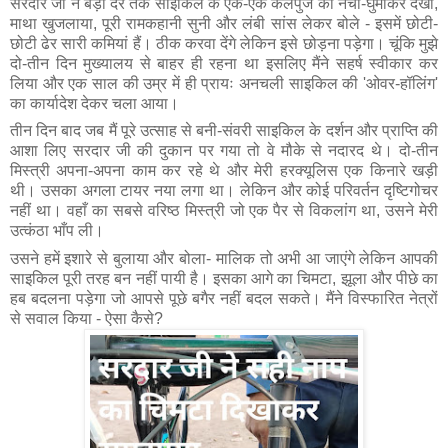
सरदार जी ने बड़ी देर तक साइकिल के एक-एक कलपुर्जे को नचा-घुमाकर देखा, 
माथा खुजलाया, पूरी रामकहानी सुनी और लंबी सांस लेकर बोले - इसमें छोटी-
छोटी ढेर सारी कमियां हैं। ठीक करवा देंगे लेकिन इसे छोड़ना पड़ेगा। चूंकि मुझे 
दो-तीन दिन मुख्यालय से बाहर ही रहना था इसलिए मैंने सहर्ष स्वीकार कर 
लिया और एक साल की उम्र में ही प्रायः अनचली साइकिल की 'ओवर-हॉलिंग' 
का कार्यादेश देकर चला आया।
तीन दिन बाद जब मैं पूरे उत्साह से बनी-संवरी साइकिल के दर्शन और प्राप्ति की 
आशा लिए सरदार जी की दुकान पर गया तो वे मौके से नदारद थे। दो-तीन 
मिस्त्री अपना-अपना काम कर रहे थे और मेरी हरक्यूलिस एक किनारे खड़ी 
थी। उसका अगला टायर नया लगा था। लेकिन और कोई परिवर्तन दृष्टिगोचर 
नहीं था। वहाँ का सबसे वरिष्ठ मिस्त्री जो एक पैर से विकलांग था, उसने मेरी 
उत्कंठा भाँप ली।
उसने हमें इशारे से बुलाया और बोला- मालिक तो अभी आ जाएंगे लेकिन आपकी 
साइकिल पूरी तरह बन नहीं पायी है। इसका आगे का चिमटा, झूला और पीछे का 
हब बदलना पड़ेगा जो आपसे पूछे बगैर नहीं बदल सकते। मैंने विस्फारित नेत्रों 
से सवाल किया - ऐसा कैसे?