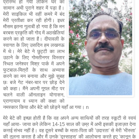
प्रारम्भ हो गयी लेकिन घर का
सामान अभी पुराने शहर में पड़ा है।
मेरी साइकिल भी वहीं कमरे में बंद
मेरी प्रतीक्षा कर रही होगी। इधर
मौसम इतना गुलाबी हो गया है कि मन
बरबस प्रकृति की गोद में अठखेलियां
करने का हो जाता है। दीपावली के
स्वागत के लिए उसदिन हम लखनऊ
में थे। मेरे बेटे ने छुट्टी का लाभ
उठाने के लिए गोमतीनगर विस्तार
स्थित जनेश्वर मिश्र पार्क में अपने
फुटबाल-मित्रों के साथ अभ्यास
करने का मन बनाया और मुझे सुबह
छः बजे गेट नंबर-चार पर छोड़ देने
को कहा। मैंने अपनी गूगल मीट पर
चलने वाली ऑनलाइन योगासन,
प्राणायाम व ध्यान की कक्षा को
नमस्कार किया और बेटे को छोड़ने यहाँ आ गया। n
मेरे बेटे की इच्छा होती है कि वह अपने अन्य साथियों की तरह स्कूटी से स्वयं
यहाँ आया- जाया करे लेकिन 14-15 साल की उम्र में अभी इसकी इजाज़त देना
कत्तई संभव नहीं है। वह दूसरे बच्चों के माता-पिता की 'उदारता' से मेरी 'भीरुता'
की तुलना करता है और मैं उनके 'दुस्साहस' की आलोचना करते हुए 'कानून के