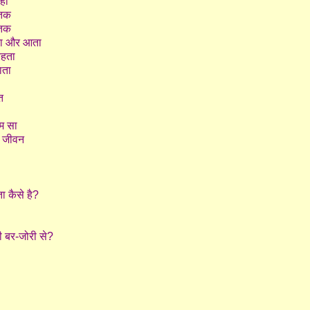
हाँ
 तक
 तक
ता और आता
रहता
ाता
त
तम सा
ष जीवन
 कैसे है?
की बर-जोरी से?