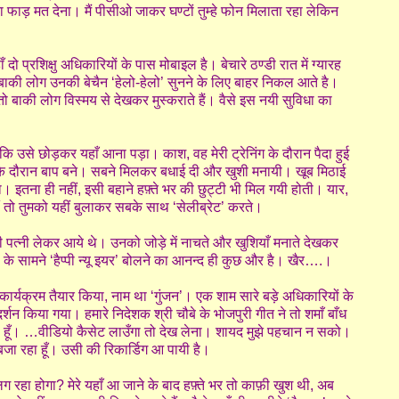
ड़ मत देना। मैं पीसीओ जाकर घण्टों तुम्हे फोन मिलाता रहा लेकिन
।
प्रशिक्षु अधिकारियों के पास मोबाइल है। बेचारे ठण्डी रात में ग्यारह
ाकी लोग उनकी बेचैन ‘हेलो-हेलो’ सुनने के लिए बाहर निकल आते है।
 तो बाकी लोग विस्मय से देखकर मुस्कराते हैं। वैसे इस नयी सुविधा का
ि उसे छोड़कर यहाँ आना पड़ा। काश, वह मेरी ट्रेनिंग के दौरान पैदा हुई
िंग के दौरान बाप बने। सबने मिलकर बधाई दी और खुशी मनायी। खूब मिठाई
इतना ही नहीं, इसी बहाने हफ़्ते भर की छुट्टी भी मिल गयी होती। यार,
हीं तो तुमको यहीं बुलाकर सबके साथ ‘सेलीब्रेट’ करते।
त्नी लेकर आये थे। उनको जोड़े में नाचते और खुशियाँ मनाते देखकर
े सामने ‘हैप्पी न्यू इयर’ बोलने का आनन्द ही कुछ और है। खैर….।
ग कार्यक्रम तैयार किया, नाम था ‘गुंजन’। एक शाम सारे बड़े अधिकारियों के
न किया गया। हमारे निदेशक श्री चौबे के भोजपुरी गीत ने तो शमाँ बाँध
ेता हूँ। …वीडियो कैसेट लाउँगा तो देख लेना। शायद मुझे पहचान न सको।
बजा रहा हूँ। उसी की रिकार्डिग आ पायी है।
 रहा होगा? मेरे यहाँ आ जाने के बाद हफ़्ते भर तो काफ़ी खुश थी, अब