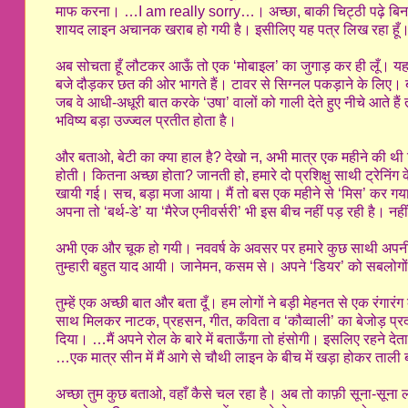
माफ करना। …I am really sorry…। अच्छा, बाकी चिट्ठी पढ़े बिना फा
शायद लाइन अचानक खराब हो गयी है। इसीलिए यह पत्र लिख रहा हूँ
अब सोचता हूँ लौटकर आऊँ तो एक ‘मोबाइल’ का जुगाड़ कर ही लूँ। यहाँ दो 
बजे दौड़कर छत की ओर भागते हैं। टावर से सिग्नल पकड़ाने के लिए। ब
जब वे आधी-अधूरी बात करके ‘उषा’ वालों को गाली देते हुए नीचे आते हैं
भविष्य बड़ा उज्ज्वल प्रतीत होता है।
और बताओ, बेटी का क्या हाल है? देखो न, अभी मात्र एक महीने की थी क
होती। कितना अच्छा होता? जानती हो, हमारे दो प्रशिक्षु साथी ट्रेन
खायी गई। सच, बड़ा मजा आया। मैं तो बस एक महीने से ‘मिस’ कर गया। 
अपना तो ‘बर्थ-डे’ या ‘मैरेज एनीवर्सरी’ भी इस बीच नहीं पड़ रही है। न
अभी एक और चूक हो गयी। नववर्ष के अवसर पर हमारे कुछ साथी अपनी प
तुम्हारी बहुत याद आयी। जानेमन, कसम से। अपने ‘डियर’ को सबलोगों क
तुम्हें एक अच्छी बात और बता दूँ। हम लोगों ने बड़ी मेहनत से एक रंगारं
साथ मिलकर नाटक, प्रहसन, गीत, कविता व ‘कौव्वाली’ का बेजोड़ प्रदर्श
दिया। …मैं अपने रोल के बारे में बताऊँगा तो हंसोगी। इसलिए रहने द
…एक मात्र सीन में मैं आगे से चौथी लाइन के बीच में खड़ा होकर ताली 
अच्छा तुम कुछ बताओ, वहाँ कैसे चल रहा है। अब तो काफ़ी सूना-सूना लग