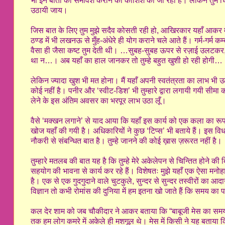
भी इन बातों का समावेश कराने की कोशिश की जा रही है। लेकिन तु
उठायी जाय।
जिस बात के लिए तुम मुझे सदैव कोसती रही हो, आखिरकार यहाँ आकर 
ठण्ड में भी लखनऊ से मुँह-अंधेरे ही योग कराने चले आते हैं। गर्म-गर्म
वैसा ही जैसा कष्ट तुम देती थी। …सुबह-सुबह ऊपर से रज़ाई उलटकर, ट्
था न…। अब यहाँ का हाल जानकर तो तुम्हे बहुत खुशी हो रही होगी…
लेकिन ज्यादा खुश भी मत होना। मैं यहाँ अपनी स्वतंत्रता का लाभ भी उठा
कोई नहीं है। पनीर और ‘स्वीट-डिश’ भी तुम्हारे द्वारा लगायी गयी सीमा
लेने के इस अंतिम अवसर का भरपूर लाभ उठा लूँ।
वैसे ‘मक्खन लगाने’ से याद आया कि यहाँ इस कार्य को एक कला का रूप 
खोज यहाँ की गयी है। अधिकारियों ने कुछ ‘टिप्स’ भी बताये हैं। इस विध
नौकरी से संबन्धित बात है। तुम्हे जानने की कोई ख़ास ज़रूरत नहीं है।
तुम्हारे मतलब की बात यह है कि तुम्हे मेरे अकेलेपन से चिन्तित होने 
सहयोग की भावना से कार्य कर रहे हैं। विशेषतः मुझे यहाँ एक ऐसा मनो
है। एक से एक गुदगुदाने वाले चुटकुले, सुन्दर से सुन्दर तस्वीरों का आदा
विज्ञान तो कभी रोमांस की दुनिया में हम इतना खो जाते हैं कि समय का 
कल देर शाम को जब चौकीदार ने आकर बताया कि “बाबूजी मेस का समय हो 
तक हम लोग कमरे में अकेले ही मशगूल थे। मेस में किसी ने यह बताया 