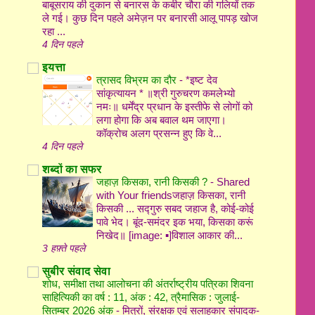
बाबूसराय की दुकान से बनारस के कबीर चौरा की गलियों तक
ले गई। कुछ दिन पहले अमेज़न पर बनारसी आलू पापड़ खोज
रहा ...
4 दिन पहले
इयत्ता
त्रासद विभ्रम का दौर
-
*इष्ट देव
सांकृत्यायन * ॥श्री गुरुचरण कमलेभ्यो
नमः॥ धर्मेंद्र प्रधान के इस्तीफे से लोगों को
लगा होगा कि अब बवाल थम जाएगा।
कॉक्रोच अलग प्रसन्न हुए कि वे...
4 दिन पहले
शब्दों का सफर
जहाज़ किसका, रानी किसकी ?
-
Shared
with Your friendsजहाज़ किसका, रानी
किसकी ... सद्गुरु सबद जहाज है, कोई-कोई
पावे भेद। बूंद-समंदर इक भया, किसका करूं
निखेद॥ [image: ▪️]विशाल आकार की...
3 हफ़्ते पहले
सुबीर संवाद सेवा
शोध, समीक्षा तथा आलोचना की अंतर्राष्ट्रीय पत्रिका शिवना
साहित्यिकी का वर्ष : 11, अंक : 42, त्रैमासिक : जुलाई-
सितम्बर 2026 अंक
-
मित्रों, संरक्षक एवं सलाहकार संपादक-