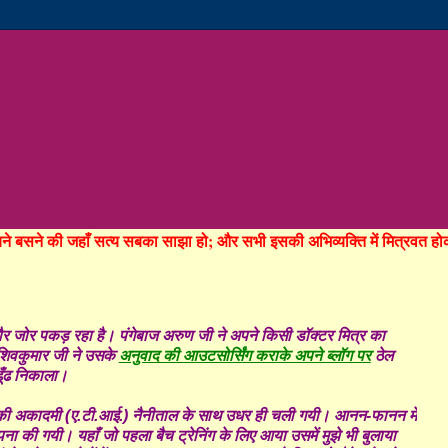
रचने बसने की जहाँ सत्य सबका साझा हो; और सभी इसकी अभिव्यक्ति में मित्रवत 
दौर जोर पकड़ रहा है। पंगेबाज अरुण जी ने अपने किसी डॉक्टर मित्र का
शिवकुमार जी ने उसके
अनुवाद की आउटसोर्सिंग कराके अपने ब्लॉग पर
ठेल
ूँढ निकाला।
िंग की अकादमी (ए.टी.आई.) नैनीताल के साथ उधर ही चली गयी। आनन-फानन में
की गयी। यहाँ जो पहला बैच ट्रेनिंग के लिए आया उसमें मुझे भी बुलाया