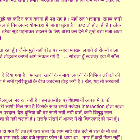
म चिन्तित मत होना। हमारी भरसक कोशिश यही है कि कम से कम तक़लीफ
मुझे वह कठिन काम करना ही पड़ रहा है। यहाँ एक ‘धस्माना’ साहब कड़ी
 कम्बल से निकलकर योग-कक्ष में जाना पड़ता है। कष्ट तो होता ही है। ठीक
रैक सूट पहनाकर टहलने के लिए बाध्य कर देने में तुम्हें बड़ा मजा आता
।
 रहा हूँ। जैसे- मुझे यहाँ ब्रेड पर ज्यादा मक्खन लगाने से रोकने वाला
 को तोड़कर काफ़ी आगे निकल गये हैं। …सोचता हूँ स्वतंत्र हवा में साँस
दे दिया गया है। मक्खन ‘खाने’ के बजाय ‘लगाने’ के विभिन्न तरीकों की
ा में सभी प्रशिक्षुओं के बीच जबर्दस्त होड़ लगी है। खैर, यह तो सरकारी
की बिलकुल जरूरत नहीं है। हम इकतीस प्रशिक्षणार्थी आपस में काफी
हारी साथी मिल गया है जिसके साथ घण्टों मजेदार interaction होता रहता
न-प्रदान, देश-दुनिया की ढेर सारी नयी-नयी बातें, कभी विशुद्ध ज्ञान-
पता ही नही चलता है। उसके संसर्ग में आकर मैं तो चित्रकार हो गया हूँ।
गया है” तब हमें पता चला कि शाम साढे पांच बजे से रात के नौ बजे
कि शाम साढ़े-आठ बजे तुम्हारा फोन भी आया था। मगर मैं कहीं मिला नहीं।