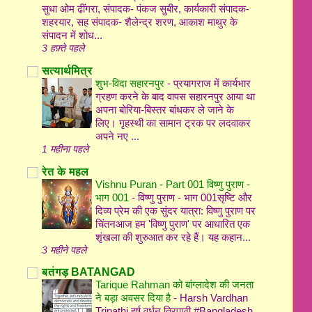
सुधा ओम ढींगरा, संपादक- पंकज सुबीर, कार्यकारी संपादक-
शहरयार, सह संपादक- शैलेन्द्र शरण, आकाश माथुर के
संपादन में शोध...
3 हफ़्ते पहले
सत्यार्थमित्र
शुभ-विदा सहारनपुर
-
प्रयागराज में कार्यभार
ग्रहण करने के बाद वापस सहारनपुर आया था
अपना बोरिया-बिस्तर बांधकर ले जाने के
लिए। गृहस्थी का सामान ट्रक पर लदवाकर
अपने नए ...
1 महीना पहले
रेत के महल
Vishnu Puran - Part 001 विष्णु पुराण -
भाग 001
-
विष्णु पुराण - भाग 001सृष्टि और
दिव्य प्रेम की एक सुंदर यात्रा: विष्णु पुराण पर
चिंतनआज हम 'विष्णु पुराण' पर आधारित एक
शृंखला की शुरुआत कर रहे हैं। यह कहान...
3 महीने पहले
बतंगड़ BATANGAD
Tarique Rahman को बांग्लादेश की जनता
ने बड़ा अवसर दिया है
-
Harsh Vardhan
Tripathi हर्ष वर्धन त्रिपाठी #Bangladesh