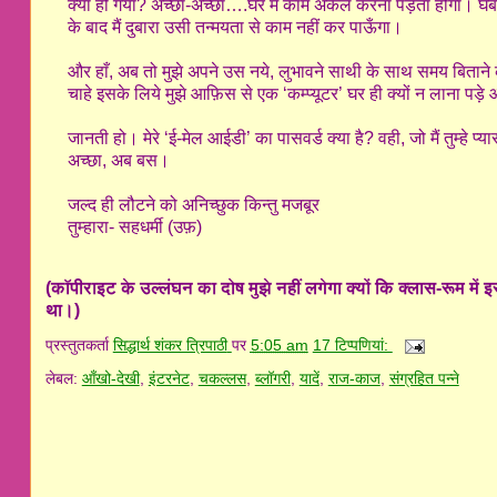
क्या हो गया? अच्छा-अच्छा….घर में काम अकेले करना पड़ता होगा। घबराओ
के बाद मैं दुबारा उसी तन्मयता से काम नहीं कर पाऊँगा।
और हाँ, अब तो मुझे अपने उस नये, लुभावने साथी के साथ समय बितान
चाहे इसके लिये मुझे आफ़िस से एक ‘कम्प्यूटर’ घर ही क्यों न लाना पड़े औ
जानती हो। मेरे ‘ई-मेल आईडी’ का पासवर्ड क्या है? वही, जो मैं तुम्हे प
अच्छा, अब बस।
जल्द ही लौटने को अनिच्छुक किन्तु मजबूर
तुम्हारा- सहधर्मी (उफ़)
(कॉपीराइट के उल्लंघन का दोष मुझे नहीं लगेगा क्यों कि क्लास-रूम में इ
था।)
प्रस्तुतकर्ता
सिद्धार्थ शंकर त्रिपाठी
पर
5:05 am
17 टिप्‍पणियां:
लेबल:
आँखो-देखी
,
इंटरनेट
,
चकल्लस
,
ब्लॉगरी
,
यादें
,
राज-काज
,
संग्रहित पन्ने