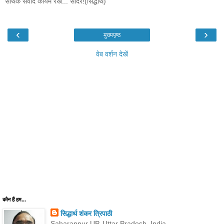
सार्थक संवाद कायम रखें... सादर!(सिद्धार्थ)
‹
›
मुख्यपृष्ठ
वेब वर्शन देखें
कौन हैं हम...
सिद्धार्थ शंकर त्रिपाठी
Saharanpur UP, Uttar Pradesh, India