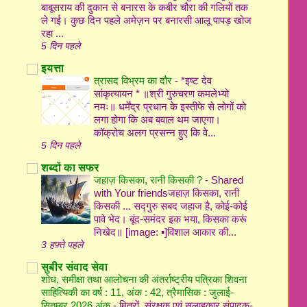
बाबूसराय की दुकान से बनारस के कबीर चौरा की गलियों तक
ले गई। कुछ दिन पहले अमेज़न पर बनारसी आलू पापड़ खोज
रहा ...
5 दिन पहले
इयत्ता
त्रासद विभ्रम का दौर
-
*इष्ट देव
सांकृत्यायन * ॥श्री गुरुचरण कमलेभ्यो
नमः॥ धर्मेंद्र प्रधान के इस्तीफे से लोगों को
लगा होगा कि अब बवाल थम जाएगा।
कॉक्रोच अलग प्रसन्न हुए कि वे...
5 दिन पहले
शब्दों का सफर
जहाज़ किसका, रानी किसकी ?
-
Shared
with Your friendsजहाज़ किसका, रानी
किसकी ... सद्गुरु सबद जहाज है, कोई-कोई
पावे भेद। बूंद-समंदर इक भया, किसका करूं
निखेद॥ [image: ▪️]विशाल आकार की...
3 हफ़्ते पहले
सुबीर संवाद सेवा
शोध, समीक्षा तथा आलोचना की अंतर्राष्ट्रीय पत्रिका शिवना
साहित्यिकी का वर्ष : 11, अंक : 42, त्रैमासिक : जुलाई-
सितम्बर 2026 अंक
-
मित्रों, संरक्षक एवं सलाहकार संपादक-