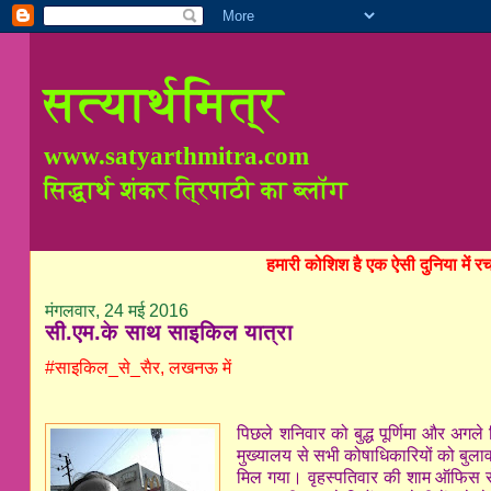
सत्यार्थमित्र
www.satyarthmitra.com
सिद्धार्थ शंकर त्रिपाठी का ब्लॉग
हमारी कोशिश है एक ऐसी दुनिया में 
मंगलवार, 24 मई 2016
सी.एम.के साथ साइकिल यात्रा
#साइकिल_से_सैर, लखनऊ में
पिछले शनिवार को बुद्ध पूर्णिमा और अगले
मुख्यालय से सभी कोषाधिकारियों को बुला
मिल गया। वृहस्पतिवार की शाम ऑफिस स