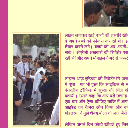
लाइन लगाकर खड़े बच्चों की तस्वीरें 
वे अपने बच्चे को फोकस कर रहे थे। इ
तैयार करने लगे। बच्चों को अब अपनी
सके। अंग्रेजी अखबारों की रिपोर्टर 
रही थीं और अपने मोबाइल कैमरे से जरूर
टाइम्स ऑफ़ इण्डिया की रिपोर्टर मेरे प
में पूछा। यह भी पूछा कि साइकिल से 
बेतरतीब ट्रैफिक में सुरक्षा की चिंता औ
बतायी। उसने कहा कि आप बड़े उत्साह से 
एक बार और ऐसा कीजिए ताकि मैं आपकी
आईपैड का कैमरा ऑन किया और बच
मोहतरमा ने मुझे थैंक्यू बोला तो लगा जै
लेकिन अगले दिन फ़ोटो खींचते हुए ज