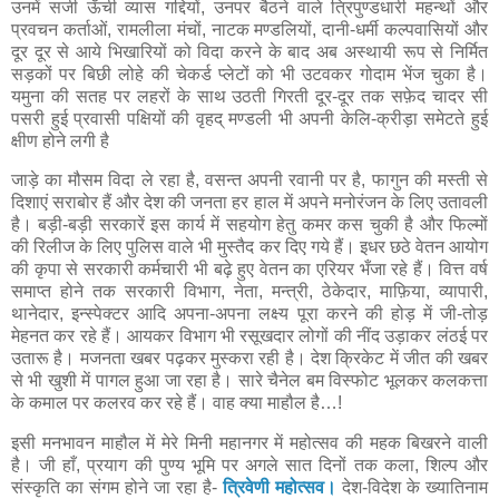
उनमें सजी ऊँची व्यास गद्दियों, उनपर बैठने वाले त्रिपुण्डधारी महन्थों और
प्रवचन कर्ताओं, रामलीला मंचों, नाटक मण्डलियों, दानी-धर्मी कल्पवासियों और
दूर दूर से आये भिखारियों को विदा करने के बाद अब अस्थायी रूप से निर्मित
सड़कों पर बिछी लोहे की चेकर्ड प्लेटों को भी उटवकर गोदाम भेंज चुका है।
यमुना की सतह पर लहरों के साथ उठती गिरती दूर-दूर तक सफ़ेद चादर सी
पसरी हुई प्रवासी पक्षियों की वृहद्‌ मण्डली भी अपनी केलि-क्रीड़ा समेटते हुई
क्षीण होने लगी है
जाड़े का मौसम विदा ले रहा है, वसन्त अपनी रवानी पर है, फागुन की मस्ती से
दिशाएं सराबोर हैं और देश की जनता हर हाल में अपने मनोरंजन के लिए उतावली
है। बड़ी-बड़ी सरकारें इस कार्य में सहयोग हेतु कमर कस चुकी है और फिल्मों
की रिलीज के लिए पुलिस वाले भी मुस्तैद कर दिए गये हैं। इधर छठे वेतन आयोग
की कृपा से सरकारी कर्मचारी भी बढ़े हुए वेतन का एरियर भँजा रहे हैं। वित्त वर्ष
समाप्त होने तक सरकारी विभाग, नेता, मन्त्री, ठेकेदार, माफ़िया, व्यापारी,
थानेदार, इन्स्पेक्टर आदि अपना-अपना लक्ष्य पूरा करने की होड़ में जी-तोड़
मेहनत कर रहे हैं। आयकर विभाग भी रसूखदार लोगों की नींद उड़ाकर लंठई पर
उतारू है। मजनता खबर पढ़कर मुस्करा रही है। देश क्रिकेट में जीत की खबर
से भी खुशी में पागल हुआ जा रहा है। सारे चैनेल बम विस्फोट भूलकर कलकत्ता
के कमाल पर कलरव कर रहे हैं। वाह क्या माहौल है…!
इसी मनभावन माहौल में मेरे मिनी महानगर में महोत्सव की महक बिखरने वाली
है। जी हाँ, प्रयाग की पुण्य भूमि पर अगले सात दिनों तक कला, शिल्प और
संस्कृति का संगम होने जा रहा है-
त्रिवेणी महोत्सव।
देश-विदेश के ख्यातिनाम