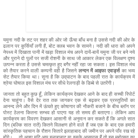
यमुना नदी के तट पर शहर की ओर जो ऊँचा बाँध बना है उससे नदी की ओर के
ढलान पर कुर्सियाँ लगी हैं, बोट क्लब भवन के सामने। नदी की धारा को अपने
नेपथ्य में दिखाता पानी में खड़ा विशाल मंच अपने दायें-बायें यमुना जी पर बने नये
और पुराने दो पुलों पर सजी रोशनी के साथ जो आकार लेकर एक विलक्षण दृश्य
उत्पन्न करता है उससे चमत्कृत हुए बगैर नहीं रहा जा सकता। इस विशाल मंच
को तैयार करने वाली कम्पनी वही है जिसने
लन्दन में आइफा एवार्ड्स
का भव्य
सेट तैयार किया था। सुना है कि उद्‌घाटन के बाद पहली रात के कार्यक्रम में
श्रेया घोषाल इस विशाल मंच पर सीधे रेलगाड़ी के डिब्बे से उतरेंगी।
जानता तो बहुत कुछ हूँ, लेकिन कार्यक्रम देखकर आने के बाद ही सच्ची रिपोर्ट
देना चाहूंगा। वैसे देर रात तक जागकर एक से बढ़कर एक प्रस्तुतियों का
आनन्द लेने और दिन में ऊंघते हुए कोषागार की नौकरी बजाने के बीच ब्लॉग पर
पोस्ट ठेलना कितना सम्भव हो पाएगा यह तो समय ही बताएगा। लेकिन आप
कार्यक्रम का विवरण देखकर आसानी से अनुमान कर सकते हैं कि अगले सात
दिन (बल्कि सात रातें) कितने विलक्षण होने वाले हैं जब एक के बाद एक हमारी
सांस्कृतिक पहचान के रौशन सितारे इलाहाबाद की जमीन पर अपने पाँव रख रहे
होंगे। …तो आइए यदि आप इलाहाबाद या इसके आसपास हैं तो इस महोत्सव का