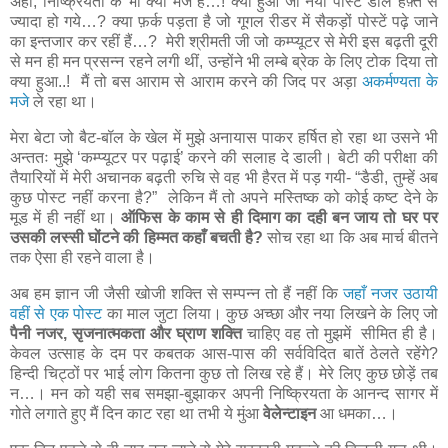
अहा, निष्क्रियता के भी क्या मजे हैं…! क्या हुआ जो नयी पोस्ट डाले हफ़्ते से
ज्यादा हो गये…? क्या फ़र्क पड़ता है जो गूगल रीडर में सैकड़ों पोस्टें पढ़े जाने
का इन्तजार कर रहीं हैं…? मेरी श्रीमती जी जो कम्प्यूटर से मेरी इस बढ़ती दूरी
से मन ही मन प्रसन्न रहने लगी थीं, उन्होंने भी लम्बे ब्रेक के लिए टोक दिया तो
क्या हुआ..! मैं तो बस आराम से आराम करने की जिद पर अड़ा
अकर्मण्यता के
मजे
ले रहा था।
मेरा बेटा जो बैट-बॉल के खेल में मुझे अनायास पाकर हर्षित हो रहा था उसने भी
अन्ततः मुझे ‘कम्प्यूटर पर पढ़ाई’ करने की सलाह दे डाली। बेटी की परीक्षा की
तैयारियों में मेरी अचानक बढ़ती रुचि से वह भी हैरत में पड़ गयी- “डैडी, तुम्हें अब
कुछ पोस्ट नहीं करना है?” लेकिन मैं तो अपने मस्तिष्क को कोई कष्ट देने के
मूड में ही नहीं था।
ऑफिस के काम से ही दिमाग का दही बन जाय तो घर पर
उसकी लस्सी घोंटने की हिम्मत कहाँ बचती है?
सोच रहा था कि अब मार्च बीतने
तक ऐसा ही रहने वाला है।
अब हम ज्ञान जी जैसी खोजी शक्ति से सम्पन्न तो हैं नहीं कि
जहाँ नजर उठायी
वहीं से एक पोस्ट
का माल जुटा लिया। कुछ अच्छा और नया लिखने के लिए जो
पैनी नजर, सृजनात्मकता और घ्राण शक्ति
चाहिए वह तो मुझमें सीमित ही है।
केवल उत्साह के दम पर कबतक आस-पास की सर्वविदित बातें ठेलते रहेंगे?
हिन्दी चिट्ठों पर भाई लोग कितना कुछ तो लिख रहे हैं। मेरे लिए कुछ छोड़ें तब
न…। मन को यही सब समझा-बुझाकर अपनी निष्क्रियता के आनन्द सागर में
गोते लगाते हुए मैं दिन काट रहा था तभी ये मुंआ
वेलेन्टाइन
आ धमका…।