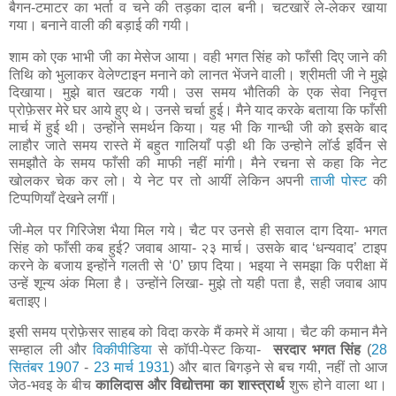
बैगन-टमाटर का भर्ता व चने की तड़का दाल बनी। चटखारें ले-लेकर खाया
गया। बनाने वाली की बड़ाई की गयी।
शाम को एक भाभी जी का मेसेज आया। वही भगत सिंह को फाँसी दिए जाने की
तिथि को भुलाकर वेलेण्टाइन मनाने को लानत भेंजने वाली। श्रीमती जी ने मुझे
दिखाया। मुझे बात खटक गयी। उस समय भौतिकी के एक सेवा निवृत्त
प्रोफ़ेसर मेरे घर आये हुए थे। उनसे चर्चा हुई। मैने याद करके बताया कि फाँसी
मार्च में हुई थी। उन्होंने समर्थन किया। यह भी कि गान्धी जी को इसके बाद
लाहौर जाते समय रास्ते में बहुत गालियाँ पड़ी थी कि उन्होने लॉर्ड इर्विन से
समझौते के समय फाँसी की माफी नहीं मांगी। मैने रचना से कहा कि नेट
खोलकर चेक कर लो। ये नेट पर तो आयीं लेकिन अपनी
ताजी पोस्ट
की
टिप्पणियाँ देखने लगीं।
जी-मेल पर गिरिजेश भैया मिल गये। चैट पर उनसे ही सवाल दाग दिया- भगत
सिंह को फाँसी कब हुई? जवाब आया- २३ मार्च। उसके बाद ‘धन्यवाद’ टाइप
करने के बजाय इन्होंने गलती से ‘0’ छाप दिया। भइया ने समझा कि परीक्षा में
उन्हें शून्य अंक मिला है। उन्होंने लिखा- मुझे तो यही पता है, सही जवाब आप
बताइए।
इसी समय प्रोफ़ेसर साहब को विदा करके मैं कमरे में आया। चैट की कमान मैने
सम्हाल ली और
विकीपीडिया
से कॉपी-पेस्ट किया-
सरदार भगत सिंह
(
28
सितंबर
1907
-
23 मार्च
1931
) और बात बिगड़ने से बच गयी, नहीं तो आज
जेठ-भवइ के बीच
कालिदास और विद्योत्तमा का शास्त्रार्थ
शुरू होने वाला था।