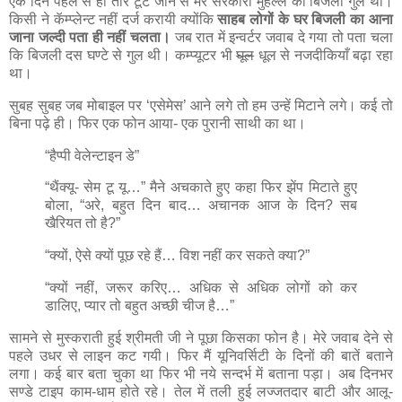
एक दिन पहले से ही तार टूट जाने से मेरे सरकारी मुहल्ले की बिजली गुल थी।
किसी ने कॅम्प्लेन्ट नहीं दर्ज करायी क्योंकि
साहब लोगों के घर बिजली का आना
जाना जल्दी पता ही नहीं चलता।
जब रात में इन्वर्टर जवाब दे गया तो पता चला
कि बिजली दस घण्टे से गुल थी। कम्प्यूटर भी
घूल
धूल से नजदीकियाँ बढ़ा रहा
था।
सुबह सुबह जब मोबाइल पर ‘एसेमेस’ आने लगे तो हम उन्हें मिटाने लगे। कई तो
बिना पढ़े ही। फिर एक फोन आया- एक पुरानी साथी का था।
“हैप्पी वेलेन्टाइन डे”
“थैंक्यू- सेम टू यू…” मैने अचकाते हुए कहा फिर झेंप मिटाते हुए
बोला, “अरे, बहुत दिन बाद… अचानक आज के दिन? सब
खैरियत तो है?”
“क्यों, ऐसे क्यों पूछ रहे हैं… विश नहीं कर सकते क्या?”
“क्यों नहीं, जरूर करिए… अधिक से अधिक लोगों को कर
डालिए, प्यार तो बहुत अच्छी चीज है…”
सामने से मुस्कराती हुई श्रीमती जी ने पूछा किसका फोन है। मेरे जवाब देने से
पहले उधर से लाइन कट गयी। फिर मैं यूनिवर्सिटी के दिनों की बातें बताने
लगा। कई बार बता चुका था फिर भी नये सन्दर्भ में बताना पड़ा। अब दिनभर
सण्डे टाइप काम-धाम होते रहे। तेल में तली हुई लज्जतदार बाटी और आलू-