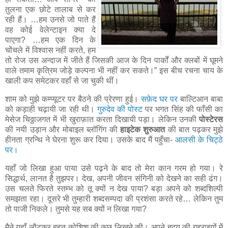
तुलना एक छोटे तालाब से कर
रही हैं। …हम उनसे जो पाते हैं
वह कोई वेलेन्टाइन क्या दे
पाएगा? …हम एक दिन के
चोंचले में विश्वास नहीं करते, हम
तो रोज उस अन्दाज में जीते हैं जिसकी आज के दिन पार्कों और क्लबों में घूमने
वाले तमाम कृत्रिम जोड़े कल्पना भी नहीं कर सकते।” इस बीच रचना चाय के
खाली कप समेटकर वहाँ से जा चुकी थीं।
शाम को मुझे कम्प्यूटर पर बैठने की प्रेरणा हुई।
सफ़ेद घर पर
बाल्टिआन बाबा
को कड़ाही चढ़ायी जा रही थी।
गुरुदेव की पोस्ट
पर भगत सिंह की फाँसी का
मेसेज चिठ्ठाजगत में भी खुराफ़ात करता दिखायी पड़ा। लेकिन उनकी
पोस्टेरस
की नयी उड़ान और मोबाइल ब्लॉगिंग की
हाइटेक शुरुआत
की बात पढ़कर मुझे
हीनता ग्रन्थि ने घेरना शुरू कर दिया। उसके बाद मैं पहुँचा-
आलसी के चिट्ठे
पर।
यहाँ जो लिखा हुआ पाया उसे पढ़ने के बाद तो मेरा कान गरम हो गया। रे
सिद्धार्थ, लानत है तुझपर। देख, अपनी जीवन संगिनी को देखने का सही ढंग।
उस चलते फिरते स्तम्भ को तू क्यों न देख पाया? बड़ा अपने को शब्दशिल्पी
समझता रहा। दूसरे भी तुम्हारी शब्दसम्पदा की प्रशंसा करते रहे… लेकिन तुम
तो पाजी निकले। तुमसे यह सब क्यों न लिखा गया?
मैने यहाँ लौटकर बहुत कोशिश की कुछ लिखने की। अपने हृदय की गहराइयों में