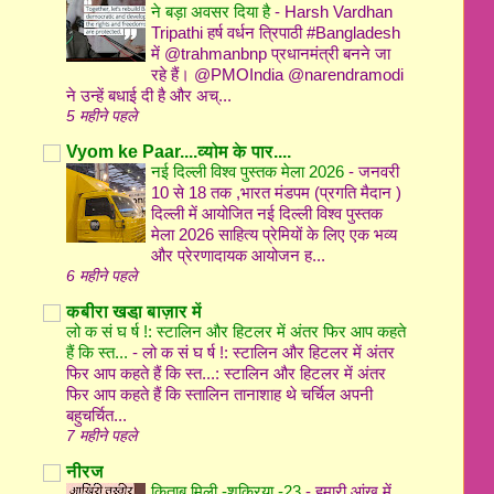
ने बड़ा अवसर दिया है
-
Harsh Vardhan
Tripathi हर्ष वर्धन त्रिपाठी #Bangladesh
में @trahmanbnp प्रधानमंत्री बनने जा
रहे हैं। @PMOIndia @narendramodi
ने उन्हें बधाई दी है और अच्...
5 महीने पहले
Vyom ke Paar....व्योम के पार....
नई दिल्ली विश्व पुस्तक मेला 2026
-
जनवरी
10 से 18 तक ,भारत मंडपम (प्रगति मैदान )
दिल्ली में आयोजित नई दिल्ली विश्व पुस्तक
मेला 2026 साहित्य प्रेमियों के लिए एक भव्य
और प्रेरणादायक आयोजन ह...
6 महीने पहले
कबीरा खडा़ बाज़ार में
लो क सं घ र्ष !: स्टालिन और हिटलर में अंतर फिर आप कहते
हैं कि स्त...
-
लो क सं घ र्ष !: स्टालिन और हिटलर में अंतर
फिर आप कहते हैं कि स्त...: स्टालिन और हिटलर में अंतर
फिर आप कहते हैं कि स्तालिन तानाशाह थे चर्चिल अपनी
बहुचर्चित...
7 महीने पहले
नीरज
किताब मिली -शुक्रिया -23
-
हमारी आंख में