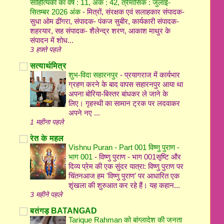
साहित्यिकी का वर्ष : 11, अंक : 42, त्रैमासिक : जुलाई-
सितम्बर 2026 अंक
-
मित्रों, संरक्षक एवं सलाहकार संपादक-
सुधा ओम ढींगरा, संपादक- पंकज सुबीर, कार्यकारी संपादक-
शहरयार, सह संपादक- शैलेन्द्र शरण, आकाश माथुर के
संपादन में शोध...
3 हफ़्ते पहले
सत्यार्थमित्र
शुभ-विदा सहारनपुर
-
प्रयागराज में कार्यभार
ग्रहण करने के बाद वापस सहारनपुर आया था
अपना बोरिया-बिस्तर बांधकर ले जाने के
लिए। गृहस्थी का सामान ट्रक पर लदवाकर
अपने नए ...
1 महीना पहले
रेत के महल
Vishnu Puran - Part 001 विष्णु पुराण -
भाग 001
-
विष्णु पुराण - भाग 001सृष्टि और
दिव्य प्रेम की एक सुंदर यात्रा: विष्णु पुराण पर
चिंतनआज हम 'विष्णु पुराण' पर आधारित एक
शृंखला की शुरुआत कर रहे हैं। यह कहान...
3 महीने पहले
बतंगड़ BATANGAD
Tarique Rahman को बांग्लादेश की जनता