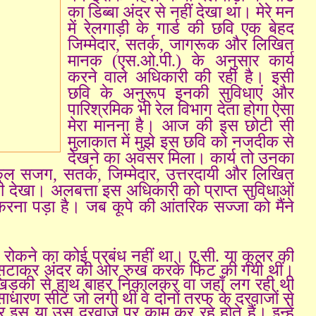
का डिब्बा अंदर से नहीं देखा था। मेरे मन
में रेलगाड़ी के गार्ड की छवि एक बेहद
जिम्मेदार, सतर्क, जागरूक और लिखित
मानक (एस.ओ.पी.) के अनुसार कार्य
करने वाले अधिकारी की रही है। इसी
छवि के अनुरूप इनकी सुविधाएं और
पारिश्रमिक भी रेल विभाग देता होगा ऐसा
मेरा मानना है। आज की इस छोटी सी
मुलाकात में मुझे इस छवि को नजदीक से
देखने का अवसर मिला। कार्य तो उनका
ल्कुल सजग, सतर्क, जिम्मेदार, उत्तरदायी और लिखित
 ही देखा। अलबत्ता इस अधिकारी को प्राप्त सुविधाओं
त करना पड़ा है। जब कूपे की आंतरिक सज्जा को मैंने
 को रोकने का कोई प्रबंध नहीं था। ए.सी. या कूलर की
 हसटाकर अंदर की ओर रुख करके फिट की गयी थीं।
ा खिड़की से हाथ बाहर निकालकर वा जहाँ लग रही थी
साधारण सीटें जो लगी थीं वे दोनों तरफ के दरवाजों से
इस या उस दरवाजे पर काम कर रहे होते हैं। इन्हें