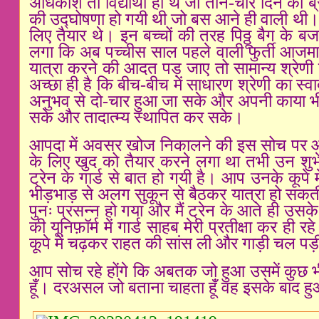
अधिकांश तो विद्यार्थी ही थे जो तीन-चार दिन का 
की उद्घोषणा हो गयी थी जो बस आने ही वाली थी
लिए तैयार थे। इन बच्चों की तरह पिठ्ठू बैग के ब
लगा कि अब पच्चीस साल पहले वाली फुर्ती आजम
यात्रा करने की आदत पड़ जाए तो सामान्य श्रेणी
अच्छा ही है कि बीच-बीच में साधारण श्रेणी का स्
अनुभव से दो-चार हुआ जा सके और अपनी काया भी 
सके और तादात्म्य स्थापित कर सके।
आपदा में अवसर खोज निकालने की इस सोच पर आत्
के लिए खुद को तैयार करने लगा था तभी उन शुभ
ट्रेन के गार्ड से बात हो गयी है। आप उनके कूपे म
भीड़भाड़ से अलग सुकून से बैठकर यात्रा हो सकती
पुनः प्रसन्न हो गया और मैं ट्रेन के आते ही उस
की यूनिफ़ॉर्म में गार्ड साहब मेरी प्रतीक्षा कर ही रह
कूपे में चढ़कर राहत की सांस ली और गाड़ी चल प
आप सोच रहे होंगे कि अबतक जो हुआ उसमें कुछ भी
हूँ। दरअसल जो बताना चाहता हूँ वह इसके बाद ह