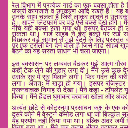
रेल विभाग में प्रत्येक गार्ड का एक बक्सा होता है
जरूरी कागजात व उपकरण आदि रखते हैं। यह बक्स
उनके साथ चलता है जिसे लाकर लादने व उतारकर ल
है। आपने प्लेटफार्म पर पड़े ऐसे बक्से देखे होंगे। म
नीचे यही बक्सा रखा गया था| इसपर बैठकर ही
सकता था। गार्ड साहब ने इस बक्से पर रख
बिछाकर बड़े सम्मान से मुझे बैठने के लिए प्रस्तु
पर एक ट्रॉली बैग देने वाला है जिसे गार्ड साहब खुद
बैठने का यह सस्ता साधन भी चला जाएगा।
इस बक्सासन पर लम्बवत बैठकर मुझे आत्म गौरव क
कहीं टेक लेने की गुहार लगा दी। मैंने उसे कुछ 
उसके सुर में सुर मिलाने लगी। फिर गर्दन की
लगा। अंततः मैं खड़ा हो गया। इसपर रजिस्टर भर
प्रश्नवाचक निगाह से देखा। मैंने कहा - टॉयलेट य
किया। मैंने हैंडल घुमाकर दरवाजा खोला और अंद
अत्यंत छोटे से कोटरनुमा प्रसाधन कक्ष के एक को
दूसरे कोने में वेस्टर्न कमोड लगा था जो बिल्कुल
यह प्रयोग नहीं किया गया था। बल्कि अंदर जमी 
किया गया था। मैंने एक कदम भीतर बढ़ाकर उसक