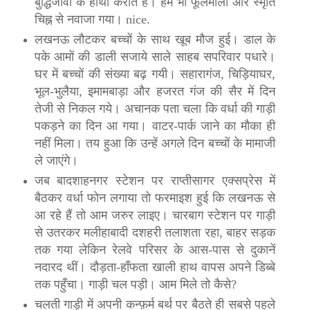
बुद्धिजीवी के हाथों कराते हैं। हमें भी फूलमाला और स्मृति
चिह्न से नवाजा गया। nice.
लखन‍ऊ लौटकर बच्चों के साथ खूब मौज हुई। डाल के
पके आमों की डाली सजाये साले साहब सपरिवार पधारे।
घर में बच्चों की संख्या बढ़ गयी। सहारागंज, चिड़ियाघर,
भूल-भुलैया, इमामबाड़ा और हजरत गंज की सैर में दिन
तेजी से निकल गये। अचानक पता चला कि वर्धा की गाड़ी
पकड़ने का दिन आ गया। वाटर-पार्क जाने का मौका ही
नहीं मिला। तय हुआ कि उन्हें अगले दिन बच्चों के मामाजी
ले जाएंगे।
जब बादशाहनगर स्टेशन पर राप्तीसागर एक्सप्रेस में
बैठकर वर्धा फोन लगाया तो फरमाइश हुई कि लखन‍ऊ से
आ रहे हैं तो आम जरुर लाइए। चारबाग स्टेशन पर गाड़ी
से उतरकर मलीहाबादी दशहरी तलाशता रहा, बाहर सड़क
तक गया लेकिन रेलवे परिसर के आस-पास से दुकानें
नदारद थीं। दौड़ता-हाँफता खाली हाथ वापस अपने डिब्बे
तक पहुँचा। गाड़ी चल पड़ी। आम मिले तो कैसे?
चलती गाड़ी में अपनी कन्फ़र्म बर्थ पर बैठते ही सबसे पहले