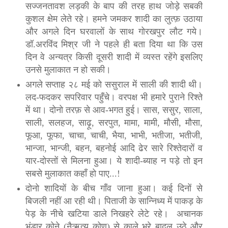
सज्जनतावश लड़की के बाप की तरह हाथ जोड़े सबकी
कुशल क्षेम लेते रहे। हमने जमकर शादी का लुत्फ़ उठाया
और अगले दिन घरवालों के साथ गोरखपुर लौट गये।
डॉ.अरविंद मिश्र जी ने पहले ही बता दिया था कि उस
दिन वे अन्यत्र किसी दूसरी शादी में व्यस्त रहेंगे इसलिए
उनसे मुलाकात न हो सकी।
अगले सप्ताह २८ मई को ससुराल में साली की शादी थी।
लद-फदकर सपरिवार पहुँचे। वरपक्ष भी हमारे पुराने रिश्ते
में था। दोनो तरफ़ से आव-भगत हुई। सास, ससुर, साला,
साली, सलहज, साढ़ू, सरपुत, मामा, मामी, मौसी, मौसा,
फूआ, फूफा, चाचा, चाची, भैया, भाभी, भतीजा, भतीजी,
भान्जा, भान्जी, बहन, बहनोई आदि ढेर सारे रिश्तेदारों व
यार-दोस्तों से मिलना हुआ। ये शादी-ब्याह न पड़े तो इन
सबसे मुलाकात कहाँ हो पाए...!
दोनो शादियों के बीच गाँव जाना हुआ। कई दिनों से
बिजली नहीं आ रही थी। पिताजी के सान्निध्य में पाकड़ के
पेड़ के नीचे खटिया डाले निखहरे लेटे रहे। अचानक
भंडार कोने (नैऋत्य कोण) से काले भूरे बादल उठे और