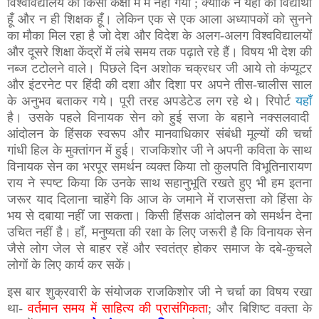
विश्वविद्यालय की किसी कक्षा में मैं नहीं गया ; क्योंकि न यहाँ का विद्यार्थी
हूँ और न ही शिक्षक हूँ। लेकिन एक से एक आला अध्यापकों को सुनने
का मौका मिल रहा है जो देश और विदेश के अलग-अलग विश्वविद्यालयों
और दूसरे शिक्षा केंद्रों में लंबे समय तक पढ़ाते रहे हैं। विषय भी देश की
नब्ज टटोलने वाले। पिछले दिन अशोक चक्रधर जी आये तो कंप्यूटर
और इंटरनेट पर हिंदी की दशा और दिशा पर अपने तीस-चालीस साल
के अनुभव बताकर गये। पूरी तरह अपडेटेड लग रहे थे। रिपोर्ट
यहाँ
है। उसके पहले विनायक सेन को हुई सजा के बहाने नक्सलवादी
आंदोलन के हिंसक स्वरूप और मानवाधिकार संबंधी मूल्यों की चर्चा
गांधी हिल के मुक्तांगन में हुई। राजकिशोर जी ने अपनी कविता के साथ
विनायक सेन का भरपूर समर्थन व्यक्त किया तो कुलपति विभूतिनारायण
राय ने स्पष्ट किया कि उनके साथ सहानुभूति रखते हुए भी हम इतना
जरूर याद दिलाना चाहेंगे कि आज के जमाने में राजसत्ता को हिंसा के
भय से दबाया नहीं जा सकता। किसी हिंसक आंदोलन को समर्थन देना
उचित नहीं है। हाँ, मनुष्यता की रक्षा के लिए जरूरी है कि विनायक सेन
जैसे लोग जेल से बाहर रहें और स्वतंत्र होकर समाज के दबे-कुचले
लोगों के लिए कार्य कर सकें।
इस बार शुक्रवारी के संयोजक राजकिशोर जी ने चर्चा का विषय रखा
था-
वर्तमान समय में साहित्य की प्रासंगिकता
; और बिशिष्ट वक्ता के